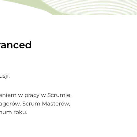
vanced
sji.
eniem w pracy w Scrumie,
anagerów, Scrum Masterów,
imum roku.