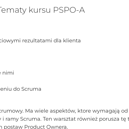
Tematy kursu PSPO-A
iowymi rezultatami dla klienta
e nimi
ieniu do Scruma
crumowy. Ma wiele aspektów, ktore wymagają od
 i ramy Scruma. Ten warsztat również porusza tę
h postaw Product Ownera.