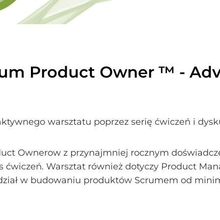
crum Product Owner ™ - Ad
ktywnego warsztatu poprzez serię ćwiczeń i dysku
duct Ownerow z przynajmniej rocznym doświadcz
zas ćwiczeń. Warsztat również dotyczy Product M
ą udział w budowaniu produktów Scrumem od min